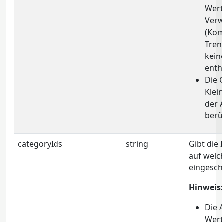
Wert
Ver
(Ko
Tren
kein
enth
Die 
Klei
der 
berü
categoryIds
string
Gibt die
auf welc
eingesch
Hinweis
Die 
Wert