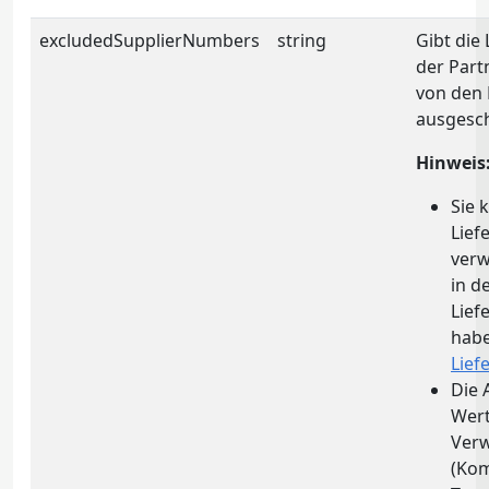
excludedSupplierNumbers
string
Gibt die
der Part
von den 
ausgesch
Hinweis
Sie 
Lie
verw
in d
Lief
habe
Lie
Die 
Wert
Ver
(Ko