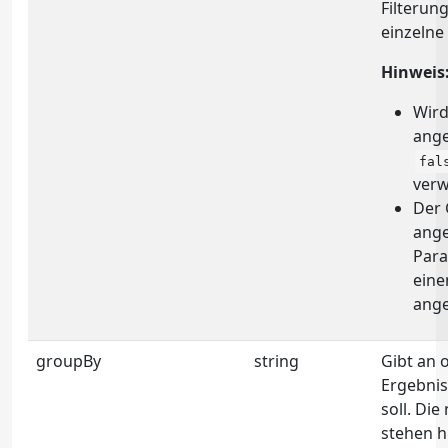
Filterun
einzelne
Hinweis
Wird
ange
fal
verw
Der 
ange
Par
eine
ang
groupBy
string
Gibt an 
Ergebnis
soll. Di
stehen h