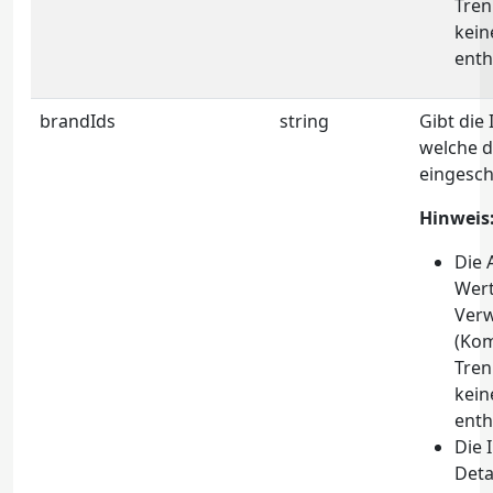
Tren
kein
enth
brandIds
string
Gibt die
welche d
eingesch
Hinweis
Die 
Wert
Ver
(Ko
Tren
kein
enth
Die 
Deta