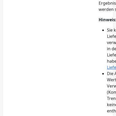
Ergebnis
werden s
Hinweis
Sie 
Lie
verw
in d
Lief
habe
Lie
Die 
Wert
Ver
(Ko
Tren
kein
enth