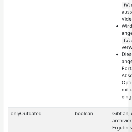
fal
auss
Vide
Wird
ange
fal
verw
Dies
ange
Port
Absc
Opti
mit 
einge
onlyOutdated
boolean
Gibt an, 
archivie
Ergebni