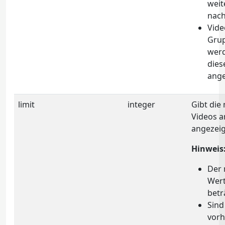
weit
nach
Vide
Grup
werd
dies
ange
limit
integer
Gibt die
Videos an
angezeig
Hinweis
Der 
Wert
betr
Sind
vorh