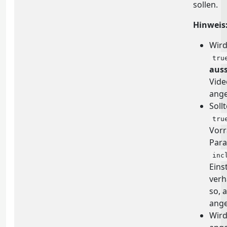
sollen.
Hinweis
Wird
tru
auss
Vide
ange
Soll
tru
Vorr
Par
inc
Eins
verh
so, 
ang
Wird