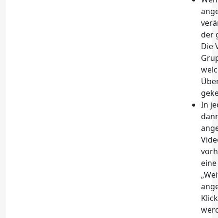
ange
verä
der 
Die 
Grup
welc
Über
geke
In j
dann
ange
Vide
vorh
eine
„Wei
ange
Klic
werd