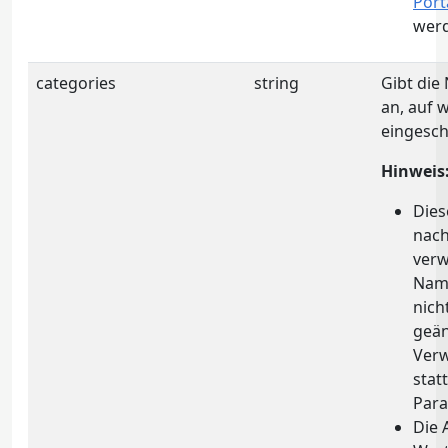
Port
wer
categories
string
Gibt die
an, auf 
eingesch
Hinweis
Dies
nach
verw
Name
nich
geän
Verw
stat
Par
Die 