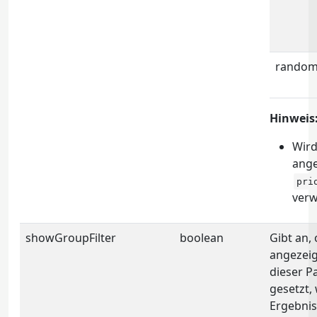
rando
Hinweis
Wird
ange
pri
verw
showGroupFilter
boolean
Gibt an,
angezeig
dieser P
gesetzt,
Ergebnis