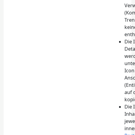
Ver
(Ko
Tren
kein
enth
Die 
Deta
werd
unte
Icon
Ansc
(Ent
auf 
kopi
Die 
Inha
jewe
inne