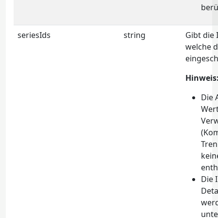
berü
seriesIds
string
Gibt die 
welche d
eingesch
Hinweis
Die 
Wert
Ver
(Ko
Tren
kein
enth
Die 
Deta
werd
unte