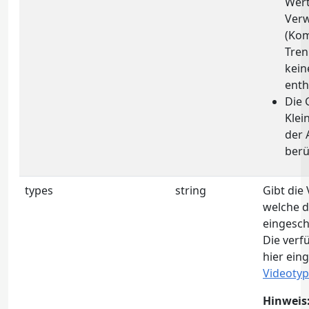
Wert
Ver
(Ko
Tren
kein
enth
Die 
Klei
der 
berü
types
string
Gibt die
welche d
eingesch
Die ver
hier ein
Videoty
Hinweis