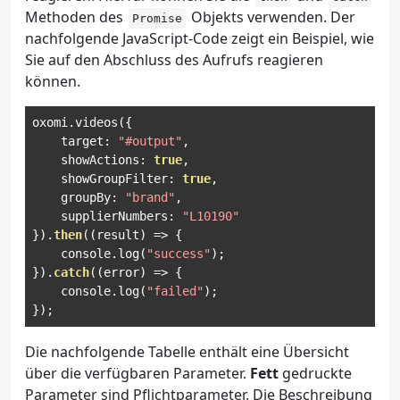
Methoden des
Objekts verwenden. Der
Promise
nachfolgende JavaScript-Code zeigt ein Beispiel, wie
Sie auf den Abschluss des Aufrufs reagieren
können.
oxomi
.
videos
({
    target
:
"#output"
,
    showActions
:
true
,
    showGroupFilter
:
true
,
    groupBy
:
"brand"
,
    supplierNumbers
:
"L10190"
}).
then
((
result
)
=>
{
    console
.
log
(
"success"
);
}).
catch
((
error
)
=>
{
    console
.
log
(
"failed"
);
});
Die nachfolgende Tabelle enthält eine Übersicht
über die verfügbaren Parameter.
Fett
gedruckte
Parameter sind Pflichtparameter. Die Beschreibung