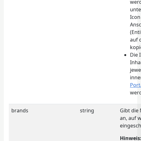
werd
unte
Icon
Ansc
(Ent
auf 
kopi
Die 
Inha
jewe
inne
Port
wer
brands
string
Gibt di
an, auf 
eingesch
Hinweis