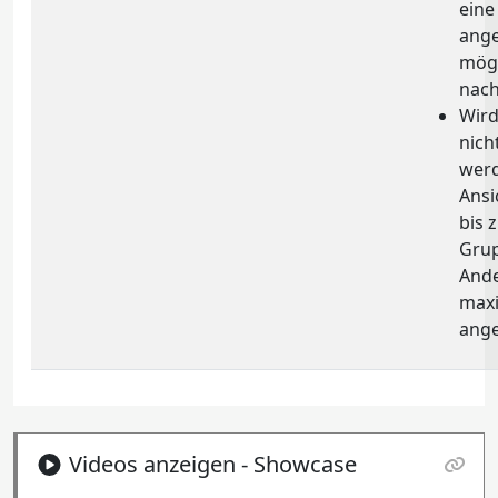
eine
ange
mögl
nach
Wird
nich
werd
Ansi
bis 
Grup
Ande
maxi
ange
Videos anzeigen - Showcase