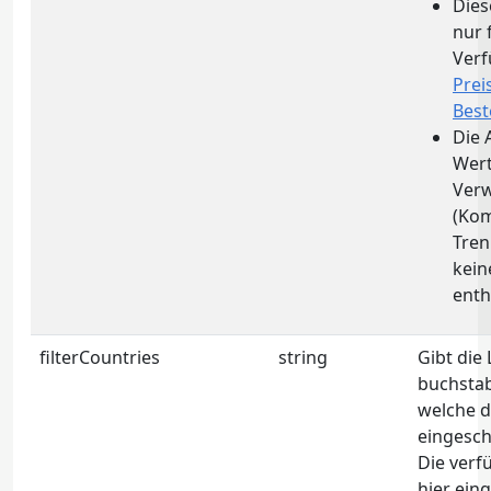
Dies
nur 
Ver
Prei
Best
Die 
Wert
Ver
(Ko
Tren
kein
enth
filterCountries
string
Gibt die 
buchstab
welche d
eingesch
Die ver
hier ein