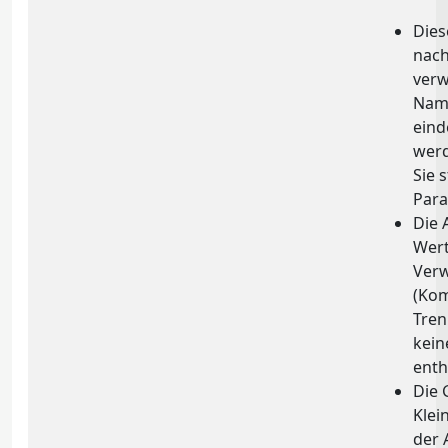
Dies
nach
verw
Name
eind
wer
Sie 
Par
Die 
Wert
Ver
(Ko
Tren
kein
enth
Die 
Klei
der 