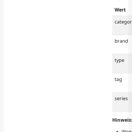
Wert
categor
brand
type
tag
series
Hinweis
Wen