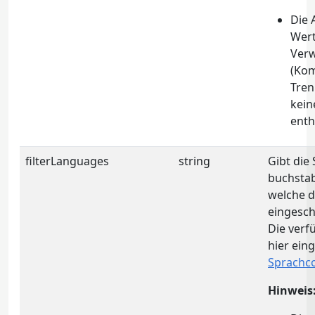
Die 
Wert
Ver
(Ko
Tren
kein
enth
filterLanguages
string
Gibt die 
buchstab
welche d
eingesch
Die ver
hier ein
Sprachc
Hinweis