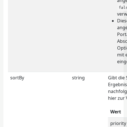
ange
fal
verw
Dies
ange
Port
Absc
Opti
mit 
einge
sortBy
string
Gibt die
Ergebnis
nachfol
hier zur
Wert
priority