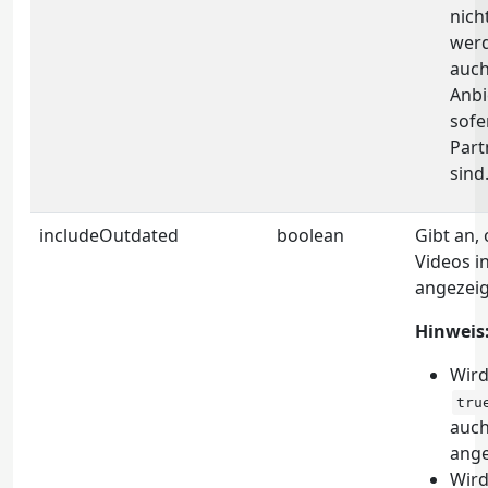
nich
werd
auch
Anbi
sofe
Part
sind
includeOutdated
boolean
Gibt an,
Videos i
angezeig
Hinweis
Wird
tru
auch
ange
Wird