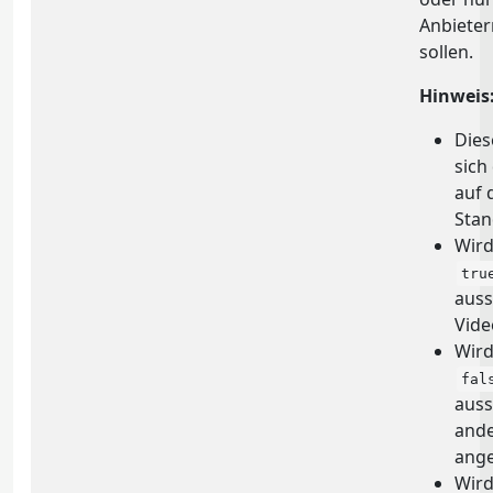
Anbieter
sollen.
Hinweis
Dies
sich
auf 
Sta
Wird
tru
auss
Vide
Wird
fal
auss
ande
ange
Wird