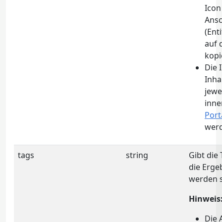
Icon
Ansc
(Ent
auf 
kopi
Die 
Inha
jewe
inne
Port
wer
tags
string
Gibt die
die Erge
werden s
Hinweis
Die 