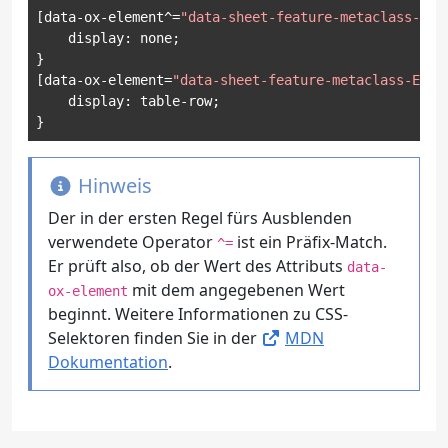
[
data
-
ox
-
element
^=
"data-sheet-feature-metaclass-"
]
    display
:
 none
;
}
[
data
-
ox
-
element
=
"data-sheet-feature-metaclass-EF00
    display
:
 table
-
row
;
}
Hinweis
Der in der ersten Regel fürs Ausblenden
verwendete Operator
ist ein Präfix-Match.
^=
Er prüft also, ob der Wert des Attributs
data-
mit dem angegebenen Wert
ox-element
beginnt. Weitere Informationen zu CSS-
Selektoren finden Sie in der
MDN
Dokumentation
.