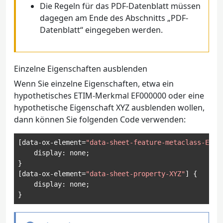
Die Regeln für das PDF-Datenblatt müssen
dagegen am Ende des Abschnitts „PDF-
Datenblatt“ eingegeben werden.
Einzelne Eigenschaften ausblenden
Wenn Sie einzelne Eigenschaften, etwa ein
hypothetisches ETIM-Merkmal EF000000 oder eine
hypothetische Eigenschaft XYZ ausblenden wollen,
dann können Sie folgenden Code verwenden:
[
data
-
ox
-
element
=
"data-sheet-feature-metaclass-EF00
    display
:
 none
;
}
[
data
-
ox
-
element
=
"data-sheet-property-XYZ"
]
{
    display
:
 none
;
}