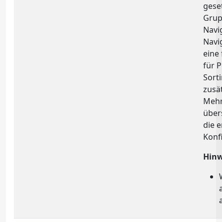
gese
Grup
Navi
Navi
eine 
für 
Sort
zusä
Mehr
über
die 
Konf
Hinw