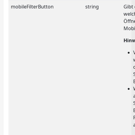
mobileFilterButton
string
Gibt 
welc
Öffne
Mobi
Hinw