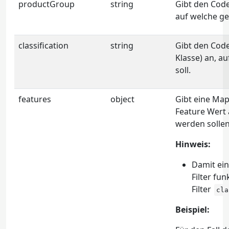
productGroup
string
Gibt den Cod
auf welche gef
classification
string
Gibt den Code
Klasse) an, a
soll.
features
object
Gibt eine Map
Feature Wert 
werden sollen
Hinweis:
Damit ei
Filter fu
Filter
cla
Beispiel: