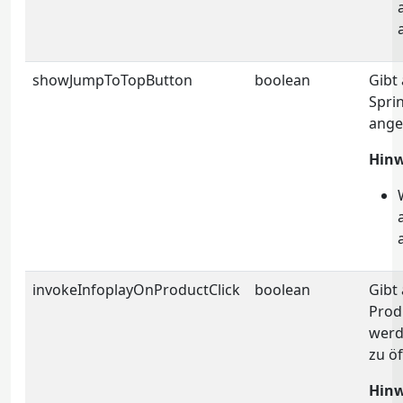
showJumpToTopButton
boolean
Gibt
Spri
ange
Hinw
invokeInfoplayOnProductClick
boolean
Gibt 
Prod
werde
zu öf
Hinw