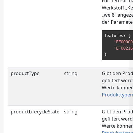
Für den Fall 
Werkstoff „Ke
„weiß“ angeze
der Parameter
features
:
{
'EF00000
'EF00216
}
productType
string
Gibt den Prod
gefiltert werd
Werte können
Produkttypen
productLifecycleState
string
Gibt den Prod
gefiltert werd
Werte können