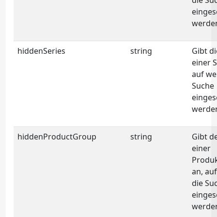
die Su
einges
werden
hiddenSeries
string
Gibt di
einer S
auf we
Suche
einges
werden
hiddenProductGroup
string
Gibt d
einer
Produ
an, au
die Su
einges
werden