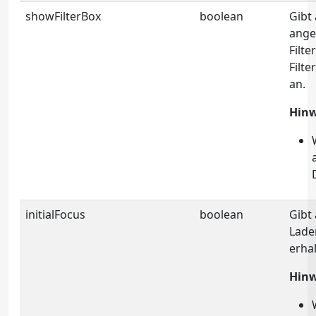
showFilterBox
boolean
Gibt 
ange
Filte
Filte
an.
Hinw
initialFocus
boolean
Gibt
Lade
erhal
Hinw