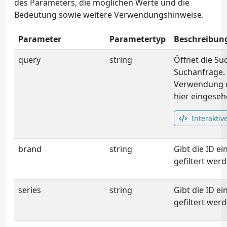
des Parameters, die möglichen Werte und die
Bedeutung sowie weitere Verwendungshinweise.
Parameter
Parametertyp
Beschreibun
query
string
Öffnet die Su
Suchanfrage. E
Verwendung d
hier eingese
Interaktiv
brand
string
Gibt die ID e
gefiltert werd
series
string
Gibt die ID ei
gefiltert werd