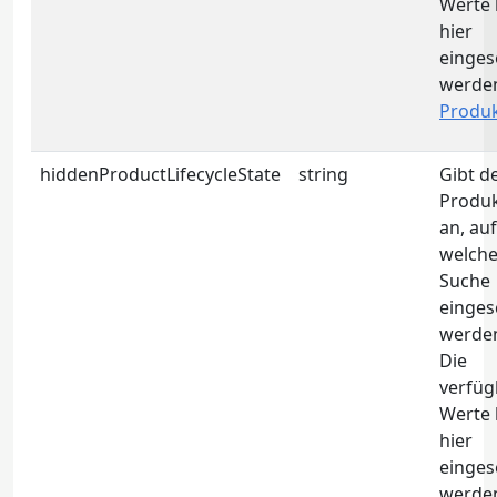
Werte
hier
einge
werde
Produ
hiddenProductLifecycleState
string
Gibt d
Produk
an, auf
welche
Suche
einges
werden
Die
verfüg
Werte
hier
einge
werde