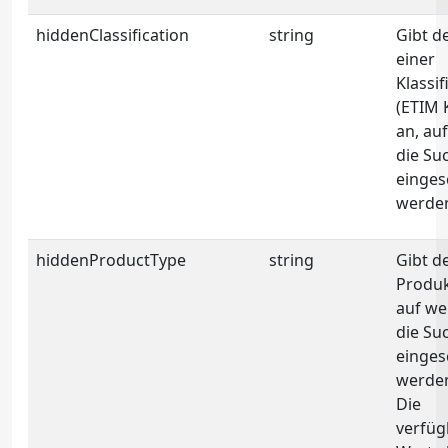
hiddenClassification
string
Gibt d
einer
Klassif
(ETIM 
an, au
die Su
einges
werden
hiddenProductType
string
Gibt d
Produk
auf we
die Su
einges
werden
Die
verfüg