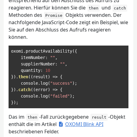
entsprechend auf den Abschluss des Aufrufs zu
reagieren. Hierfür können Sie die
und
then
catch
Methoden des
Objekts verwenden. Der
Promise
nachfolgende JavaScript-Code zeigt ein Beispiel, wie
Sie auf den Abschluss des Aufrufs reagieren
können.
oxomi
.
productAvailability
({
    itemNumber
:
""
,
    supplierNumber
:
""
,
    quantity
:
10
}).
then
((
result
)
=>
{
    console
.
log
(
"success"
);
}).
catch
((
error
)
=>
{
    console
.
log
(
"failed"
);
});
Das im
-Fall zurückgegebene
-Objekt
then
result
enthält die im Artikel
OXOMI Blink API
beschriebenen Felder.