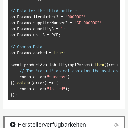
// Data for the third article
apiParams
.
itemNumber3 
=
"0000003"
;
apiParams
.
supplierNumber3 
=
"SP_0000003"
;
apiParams
.
quantity3 
=
1
;
apiParams
.
unit3 
=
 PCE
;
// Common Data
apiParams
.
cached 
=
true
;
oxomi
.
productAvailability
(
apiParams
).
then
((
result
)
// The 'result' object contains the availabilit
    console
.
log
(
"success"
);
}).
catch
((
error
)
=>
{
    console
.
log
(
"failed"
);
});
Herstellerverfügbarkeiten -