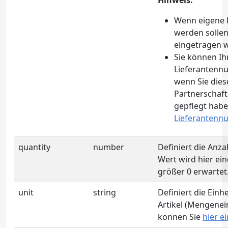
Hinweis:
Wenn eigene 
werden sollen
eingetragen 
Sie können Ih
Lieferantenn
wenn Sie dies
Partnerschaft
gepflegt habe
Lieferanten
quantity
number
Definiert die Anzah
Wert wird hier ein
größer 0 erwartet
unit
string
Definiert die Einh
Artikel (Mengenei
können Sie
hier e