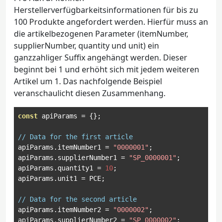
Herstellerverfügbarkeitsinformationen für bis zu
100 Produkte angefordert werden. Hierfür muss an
die artikelbezogenen Parameter (itemNumber,
supplierNumber, quantity und unit) ein
ganzzahliger Suffix angehängt werden. Dieser
beginnt bei 1 und erhöht sich mit jedem weiteren
Artikel um 1. Das nachfolgende Beispiel
veranschaulicht diesen Zusammenhang.
const
 apiParams 
=
{};
// Data for the first article
apiParams
.
itemNumber1 
=
"0000001"
;
apiParams
.
supplierNumber1 
=
"SP_0000001"
;
apiParams
.
quantity1 
=
10
;
apiParams
.
unit1 
=
 PCE
;
// Data for the second article
apiParams
.
itemNumber2 
=
"0000002"
;
apiParams
.
supplierNumber2 
=
"SP_0000002"
;