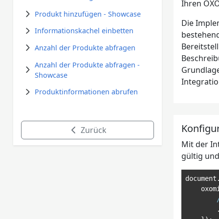
Ihren OXO
Produkt hinzufügen - Showcase
Die Implem
Informationskachel einbetten
bestehend
Bereitste
Anzahl der Produkte abfragen
Beschreibu
Anzahl der Produkte abfragen -
Grundlage
Showcase
Integrati
Produktinformationen abrufen
Konfigu
Zurück
Mit der I
gültig un
document
    oxom