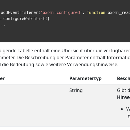
.
addEventListener
(
'oxomi-configured'
,
function
 oxomi_rea
i
.
configureWatchlist
({
...
olgende Tabelle enthält eine Übersicht über die verfügbar
rameter. Die Beschreibung der Parameter enthält Informat
 die Bedeutung sowie weitere Verwendungshinweise.
er
Parametertyp
Besc
String
Gibt 
Hinwe
W