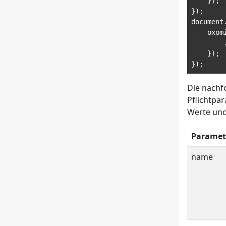
});
});
document
    oxom
});
});
Die nachf
Pflichtpa
Werte und
Paramet
name