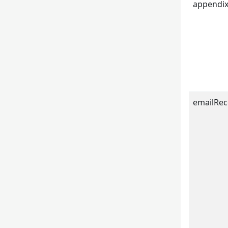
appendi
emailRec