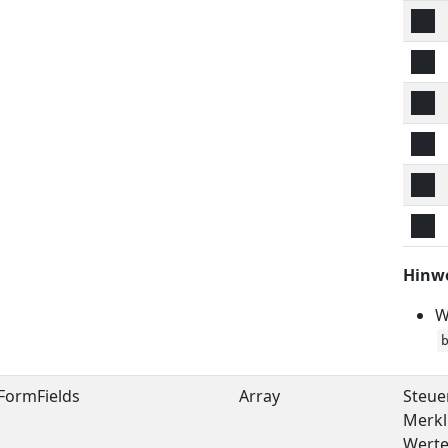
Hinwe
W
FormFields
Array
Steue
Merkli
Werte