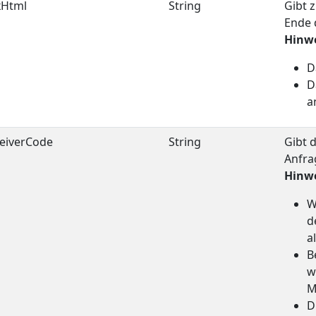
xHtml
String
Gibt 
Ende 
Hinwe
D
D
a
eiverCode
String
Gibt 
Anfra
Hinwe
W
d
a
B
w
M
D