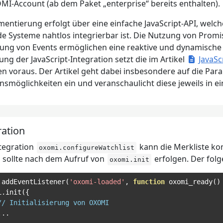
MI-Account (ab dem Paket „enterprise“ bereits enthalten).
entierung erfolgt über eine einfache JavaScript-API, welche
e Systeme nahtlos integrierbar ist. Die Nutzung von Promi
llung von Events ermöglichen eine reaktive und dynamische
ng der JavaScript-Integration setzt die im Artikel
JavaSc
n voraus. Der Artikel geht dabei insbesondere auf die Pa
onsmöglichkeiten ein und veranschaulicht diese jeweils in 
ration
ntegration
kann die Merkliste kon
oxomi.configureWatchlist
d sollte nach dem Aufruf von
erfolgen. Der fol
oxomi.init
.
addEventListener
(
'oxomi-loaded'
,
function
 oxomi_ready
()
i
.
init
({
// Initialisierung von OXOMI
...