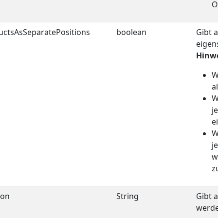
O
ctsAsSeparatePositions
boolean
Gibt 
eigen
Hinwe
W
a
W
j
e
W
j
w
z
con
String
Gibt 
werde