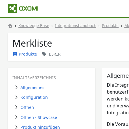
Knowledge Base
Integrationshandbuch
Produkte
Me
Merkliste
Produkte
B3RIR
Allgeme
INHALTSVERZEICHNIS
Die Integr
Allgemeines
benutzerfr
Konfiguration
werden kö
und Verwa
Öffnen
Integrati
Öffnen - Showcase
Die Vorau
Produkt hinzufügen