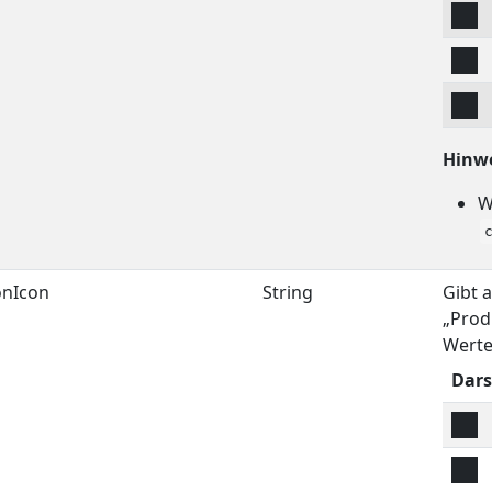
Hinwe
W
onIcon
String
Gibt 
„Prod
Werte
Dars