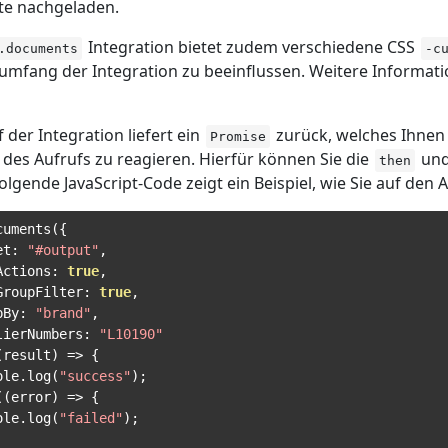
e nachgeladen.
Integration bietet zudem verschiedene CSS
.documents
-c
umfang der Integration zu beeinflussen. Weitere Informatio
 der Integration liefert ein
zurück, welches Ihnen 
Promise
 des Aufrufs zu reagieren. Hierfür können Sie die
un
then
olgende JavaScript-Code zeigt ein Beispiel, wie Sie auf den
cuments
({
et
:
"#output"
,
Actions
:
true
,
GroupFilter
:
true
,
pBy
:
"brand"
,
lierNumbers
:
"L10190"
(
result
)
=>
{
ole
.
log
(
"success"
);
((
error
)
=>
{
ole
.
log
(
"failed"
);