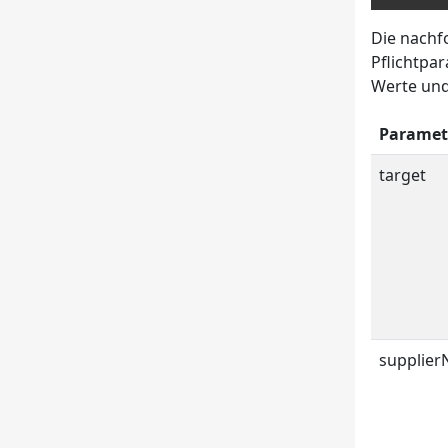
Die nachf
Pflichtpa
Werte und
Paramet
target
supplie