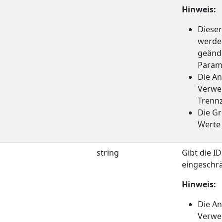
Hinweis:
Dieser
werden
geänd
Param
Die A
Verwe
Trennz
Die Gr
Werte 
string
Gibt die I
eingeschrä
Hinweis:
Die A
Verwe