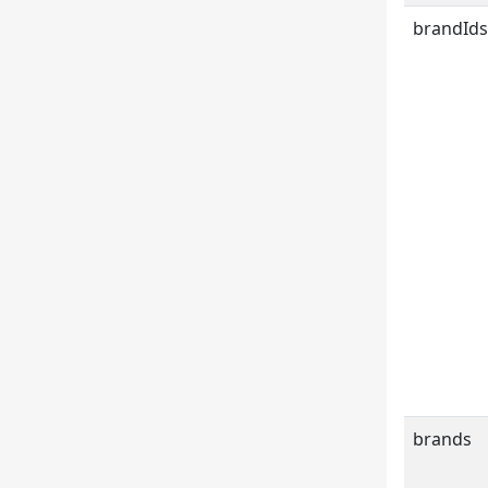
brandId
brands