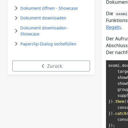
Dokument
Dokument öffnen - Showcase
Die
oxomi
Dokument downloaden
Funktions
Regeln
.
Dokument downloaden -
Showcase
Der Aufruf
Paperclip-Dialog vorbefüllen
Abschluss
Der nachf
Zurück
oxomi
.
do
    targ
    show
    show
    grou
    supp
}).
then
(
    cons
}).
catch
    cons
});