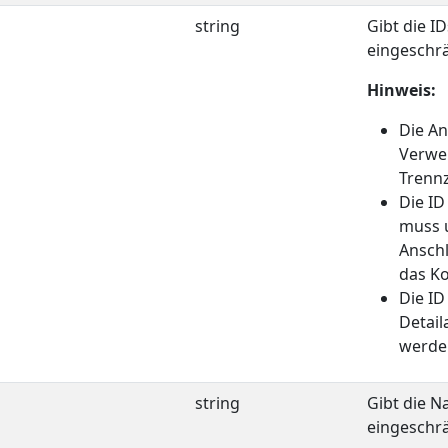
s
string
Gibt die I
eingeschrä
Hinweis:
Die A
Verwe
Trennz
Die ID
muss u
Anschl
das Ko
Die ID
Detail
werde
string
Gibt die N
eingeschrä