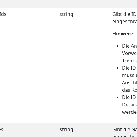
Ids
string
Gibt die I
eingeschrä
Hinweis:
Die A
Verwe
Trennz
Die ID
muss u
Anschl
das Ko
Die ID
Detail
werde
es
string
Gibt die N
eingeschrä