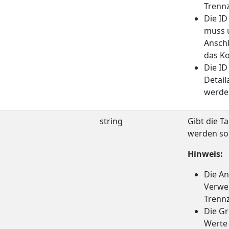
Trennz
Die ID
muss u
Anschl
das Ko
Die ID
Detail
werde
string
Gibt die T
werden sol
Hinweis:
Die A
Verwe
Trennz
Die Gr
Werte 