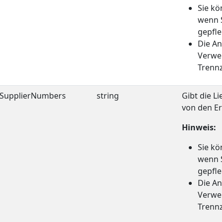
Sie k
wenn S
gepfle
Die A
Verwe
Trennz
dSupplierNumbers
string
Gibt die L
von den E
Hinweis:
Sie k
wenn S
gepfle
Die A
Verwe
Trennz