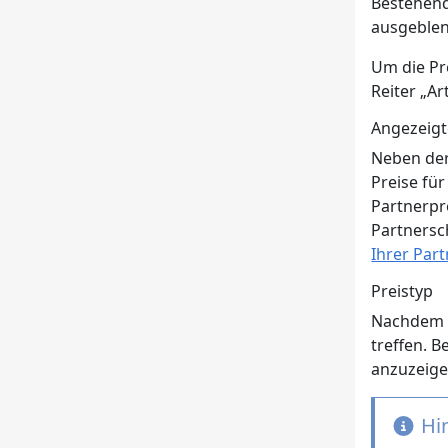
Bestehend
ausgeblen
Um die Pre
Reiter „Ar
Angezeigt
Neben der
Preise fü
Partnerpre
Partnersch
Ihrer Part
Preistyp
Nachdem p
treffen. B
anzuzeige
Hi