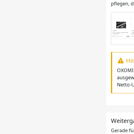
pflegen, 
Hi
OXOMI g
ausgewe
Netto-U
Weiterg
Gerade fü