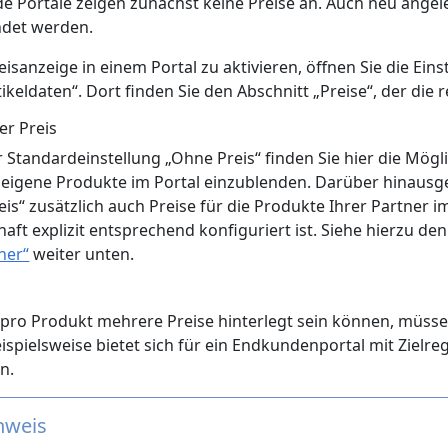
e Portale zeigen zunächst keine Preise an. Auch neu angele
det werden.
isanzeige in einem Portal zu aktivieren, öffnen Sie die Ein
tikeldaten“. Dort finden Sie den Abschnitt „Preise“, der die 
er Preis
 Standardeinstellung „Ohne Preis“ finden Sie hier die Mögli
r eigene Produkte im Portal einzublenden. Darüber hinaus
is“ zusätzlich auch Preise für die Produkte Ihrer Partner i
aft explizit entsprechend konfiguriert ist. Siehe hierzu de
ner“
weiter unten.
ro Produkt mehrere Preise hinterlegt sein können, müssen
eispielsweise bietet sich für ein Endkundenportal mit Ziel
n.
nweis