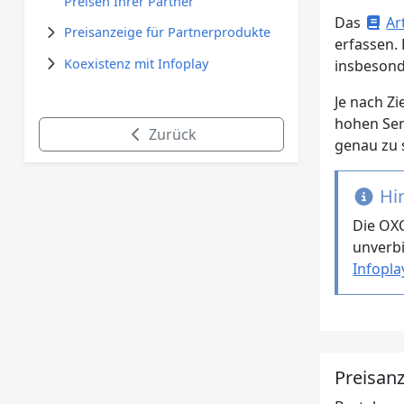
Preisen Ihrer Partner
Das
Ar
Preisanzeige für Partnerprodukte
erfassen.
Koexistenz mit Infoplay
insbesond
Je nach Z
hohen Sen
Zurück
genau zu 
Hi
Die OXO
unverbi
Infopla
Preisanz