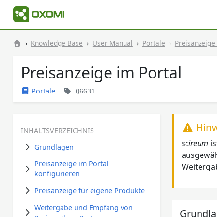
Knowledge Base
User Manual
Portale
Preisanzeige 
Preisanzeige im Portal
Portale
Q6G31
Hinw
INHALTSVERZEICHNIS
scireum
is
Grundlagen
ausgewäh
Preisanzeige im Portal
Weitergab
konfigurieren
Preisanzeige für eigene Produkte
Weitergabe und Empfang von
Grundl