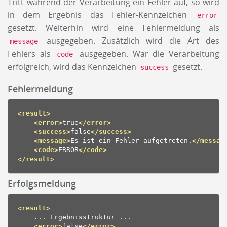
Tritt während der Verarbeitung ein Fehler auf, so wird
in dem Ergebnis das Fehler-Kennzeichen
error
gesetzt. Weiterhin wird eine Fehlermeldung als
ausgegeben. Zusätzlich wird die Art des
message
Fehlers als
ausgegeben. War die Verarbeitung
code
erfolgreich, wird das Kennzeichen
gesetzt.
success
Fehlermeldung
<result>
<error>
true
</error>
<success>
false
</success>
<message>
Es ist ein Fehler aufgetreten.
</messag
<code>
ERROR
</code>
</result>
Erfolgsmeldung
<result>
    ... Ergebnisstruktur ...

<error>
false
</error>