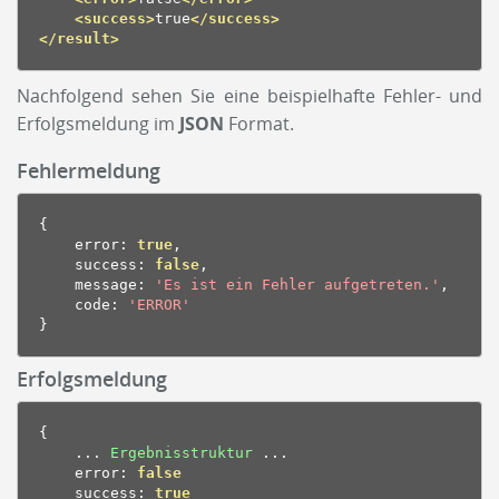
<success>
true
</success>
</result>
Nachfolgend sehen Sie eine beispielhafte Fehler- und
Erfolgsmeldung im
JSON
Format.
Fehlermeldung
{
    error
:
true
,
    success
:
false
,
    message
:
'Es ist ein Fehler aufgetreten.'
,
    code
:
'ERROR'
}
Erfolgsmeldung
{
...
Ergebnisstruktur
...
    error
:
false
    success
:
true